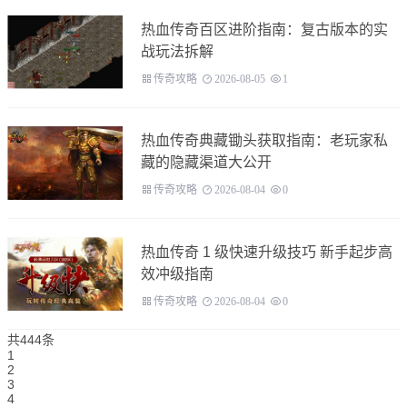
热血传奇百区进阶指南：复古版本的实
战玩法拆解
传奇攻略
2026-08-05
1
热血传奇典藏锄头获取指南：老玩家私
藏的隐藏渠道大公开
传奇攻略
2026-08-04
0
热血传奇 1 级快速升级技巧 新手起步高
效冲级指南
传奇攻略
2026-08-04
0
共444条
1
2
3
4