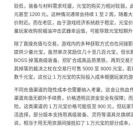
较低，装备与材料需求旺盛，元宝的购买力相对较弱，此时
元甚至 1200 元。这种情况通常会持续 1 至 2 周
价附近。而在老区，由于游戏经济系统趋于稳定，元宝
量玩家收购祝福油冲击武器幸运值，可能导致元宝短期升值，
除了直接充值与交易，游戏内的多种获取方式也在间接影
提供少量元宝，虽然单次奖励仅几十至几百元宝，但长
BOSS 掉落高级装备、挖矿合成高品质黑铁，再到交易
其掉落的裁决之杖在交易行可售 5000 至 8000 
数千元宝，这也让 1 万元宝的实际投入成本根据玩家的
不同充值渠道的隐性成本也需要纳入考量，这会让热血传奇
渠道充值无额外手续费，价格透明且资金安全有保障；
险，这类渠道的 1 万元宝价格可能低至 900 元，
活选择，部分版本支持用高级装备、灵符等道具兑换绑
说，相当于用无用资源间接抵扣了 1 万元宝的部分成本