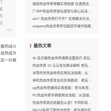
打
端游热血传奇神器实用指南 吃透用法解锁战力上限
第
广州IP热血传奇游玩感受与核心玩法分享
币
win7 热血传奇打不开？实用解决方法帮你重返玛法大陆
注
wegame热血传奇怀旧版双开操作指南：实用方法分享
最热文章
装备的战斗
也自然成为
4k 显示器热血传奇满屏设置技巧 老玩家实测有效
让这一价格
热血传奇 10 元元宝兑换全解析 老玩家亲测实用攻略
冰雪传世热血传奇实用玩法指南：从零上手到轻松进阶
单机热血传奇变会员实用路径：老玩家亲测无门槛操作指南
qq热血传奇赚钱实用思路：老鸟亲测有效的资源变现方法
PC热血传奇手柄使用全流程：从连接到操作适配的实用技巧
热血传奇高仿武器怎么选？不同阶段适配款推荐
Win10系统下载热血传奇：老鸟避坑实操指南