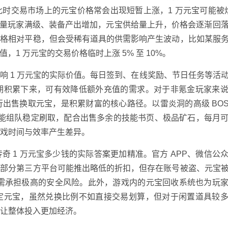
交易市场上的元宝价格常会出现短暂上涨，1 万元宝可能被炒至
，随着大量玩家满级、装备产出增加，元宝供给量上升，价格会逐渐回
价格相对平稳，但会受稀有道具的供需影响产生波动，比如某服
1 万元宝的交易价格临时上涨 5% 至 10%。
响 1 万元宝的实际价值。每日签到、在线奖励、节日任务等活
期积累下来，可有效降低额外充值的需求。对于非氪金玩家来
行出售换取元宝，是积累财富的核心路径。以雷炎洞的高级 BOS
元宝，若能组队稳定刷取，配合出售多余的技能书页、极品矿石，每月
游戏时间与效率产生差异。
 1 万元宝多少钱的实际答案更加精准。官方 APP、微信公
而部分第三方平台可能推出略低的折扣，但存在账号被盗、元宝
但玩家需承担极高的安全风险。此外，游戏内的元宝回收系统也为玩
定元宝，虽然兑换比例不如直接交易划算，但对于闲置道具较
，让整体投入更加经济。