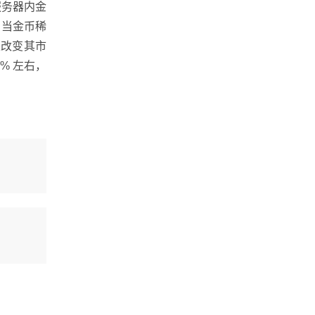
服务器内金
，当金币稀
来改变其市
% 左右，