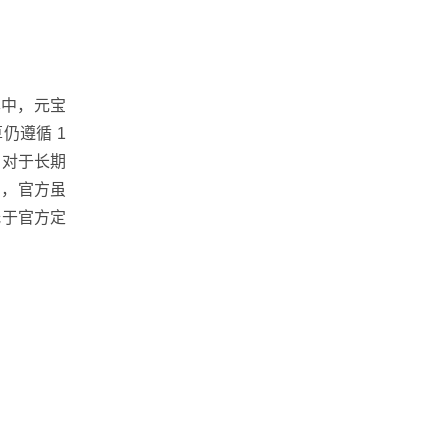
本中，元宝
仍遵循 1
，对于长期
易，官方虽
低于官方定