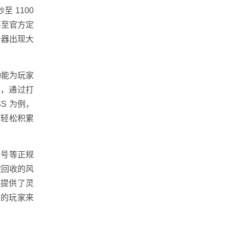
 1100
落至官方定
务器出现大
动能为玩家
说，通过打
S 为例，
可轻松积累
众号等正规
被回收的风
家提供了灵
多的玩家来