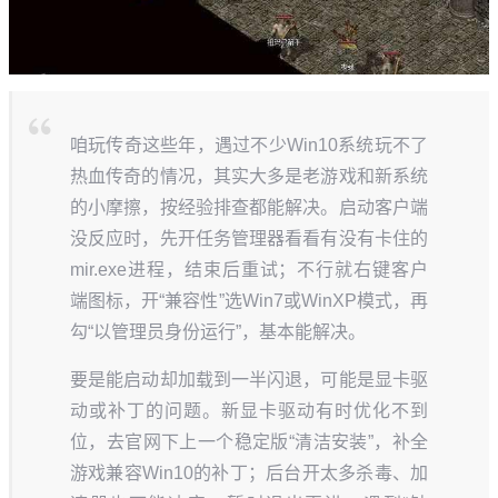
咱玩传奇这些年，遇过不少Win10系统玩不了
热血传奇的情况，其实大多是老游戏和新系统
的小摩擦，按经验排查都能解决。启动客户端
没反应时，先开任务管理器看看有没有卡住的
mir.exe进程，结束后重试；不行就右键客户
端图标，开“兼容性”选Win7或WinXP模式，再
勾“以管理员身份运行”，基本能解决。
要是能启动却加载到一半闪退，可能是显卡驱
动或补丁的问题。新显卡驱动有时优化不到
位，去官网下上一个稳定版“清洁安装”，补全
游戏兼容Win10的补丁；后台开太多杀毒、加