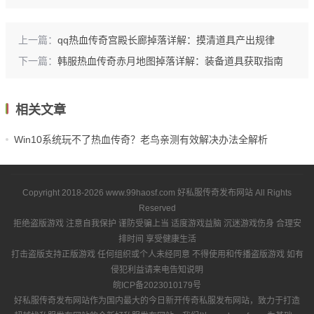
上一篇：
qq热血传奇宫殿长廊掉落详解：摸清道具产出规律
下一篇：
韩服热血传奇赤月地图掉落详解：装备道具获取指南
相关文章
Win10系统玩不了热血传奇？老鸟亲测有效解决办法全解析
Copyright 2018-2026
www.99haosf.com
好私服传奇发布网站
All Rights
Reserved
拒绝盗版游戏 注意自我保护 谨防受骗上当 适度游戏益脑 沉迷游戏伤身 合理安
排时间 享受健康生活
打击盗版支持正版游戏 任何组织或个人未经同意 不得使用和传播盗版游戏 如有
侵犯利益请来电告知说明
皖ICP备2023010179号
好私服传奇发布网站作为国内最大的今日新开传奇私服发布网站，致力于打造