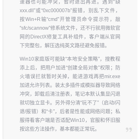
速器也可能冲突，暂时退出再进。遇到“缺
xxx.dll”或“0xc000007b”报错，别乱下文件，
按Win+R输“cmd”开管理员命令提示符，敲
“sfc/scannow”修系统文件，还不行就用微软官
网的DirectX修复工具补组件，客户端从官网
下完整包，解压选纯英文路径避免报错。
Win10家庭版可能缺“本地安全策略”，搜教程
添上后，把用户加进“创建全局对象”权限；防
火墙误拦就暂时关掉，能进游戏再把mir.exe
加进允许列表。装太多插件或模拟器导致网络
冲突，卸载后清注册表，笔记本默认集显闪退
就切独立显卡。另外得分清“玩不了”（启动/闪
退/报错）和“卡”，后者是性能或网络问题；私
服得看客户端是否适配Win10，官服和怀旧服
按这些方法操作，基本都能正常玩。