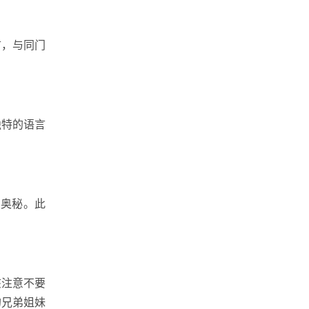
言，与同门
独特的语言
的奥秘。此
该注意不要
的兄弟姐妹