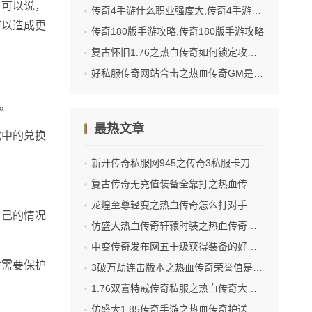
。可以说，
传奇4手游什么职业强度大,传奇4手游：哪一职业的强度最大
可以造成更
传奇180版手游攻略,传奇180版手游攻略
复古怀旧1.76之热血传奇如何锁定攻击目标
好私服传奇网站合击之热血传奇GM是什么意思
。
最热文章
戏中的兑换
新开传奇私服网945之传奇3私服卡刀怎么解决
复古传奇无充值装备全靠打之热血传奇心法全套多少钱
龙煌至尊轻变之热血传奇怎么打对手
自己的情况
仿盛大热血传奇轩辕时装之热血传奇爆率无上限吗多少
中变传奇发布网五十级获得装备的好去处
时需要保护
3破万劫连击版本之热血传奇荣誉值是什么
1.76双喜特戒传奇私服之热血传奇大号怎么打怪快
仿盛大1.85传奇手游之热血传奇护送怎么领取